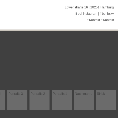
Löwenstraße 16 | 20251 Hamburg
f
f
bei Instagram
|
f
f
bei bsky
f
f
Kontakt
f
f
Kontakt
4
Portraits 3
Portraits 2
Portraits 1
Nachtmahre
Strick