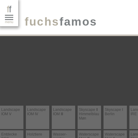
f
f
fuchs
famos
menu
Landscape
Landscape
Landscape
Skyscape Ⅱ
Skyscape Ⅰ
Lan
IOM Ⅴ
IOM Ⅳ
IOM Ⅲ
Himmel­blau
Berlin
IRE 
Møn
Entdecke
Holztiere
Wasser­
Waterscape
Waterscape
Lan